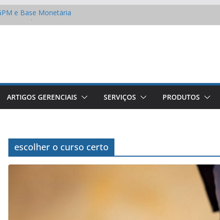
 IGPM e Base Monetária
o custo do seu projeto?
s fatos e os mitos dos
mizar na conta de água
 cultura em empresas de
33 – A Lei de Licitações e
ARTIGOS GERENCIAIS
SERVIÇOS
PRODUTOS
escolher o curso certo