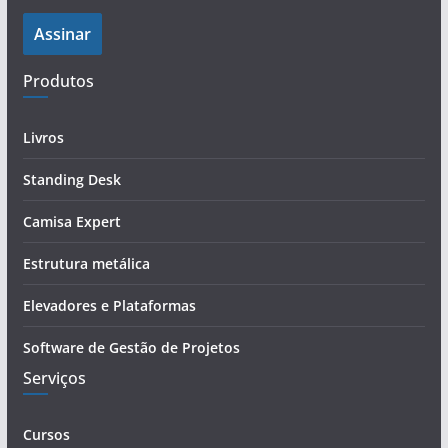
e
Assinar
r
e
Produtos
ç
o
d
Livros
e
Standing Desk
e
-
Camisa Expert
m
a
Estrutura metálica
i
Elevadores e Plataformas
l
Software de Gestão de Projetos
Serviços
Cursos