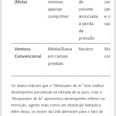
(Mola)
remove,
de
carga
apenas
volume
(até 1
comprime)
associada
e red
à perda
vazão
de
pressão
Ventosa
Média/Baixa
Neutro
Manu
Convencional
em ramais
compl
prediais
Os dados indicam que o “Eliminador de Ar” teve melhor
desempenho percentual na retirada de ar puro, mas o
“Bloqueador de Ar” apresentou desempenho inferior na
remoção, agindo mais como um obstáculo hidráulico.
Além disso, os testes da UnB alertaram para o fato de