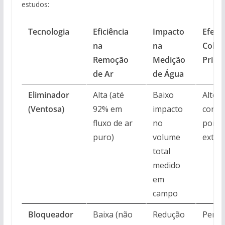
estudos:
Tecnologia
Eficiência
Impacto
Efeito
na
na
Colat
Remoção
Medição
Princi
de Ar
de Água
Eliminador
Alta (até
Baixo
Alto r
(Ventosa)
92% em
impacto
conta
fluxo de ar
no
por s
puro)
volume
exter
total
medido
em
campo
Bloqueador
Baixa (não
Redução
Perda