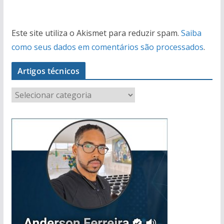
Este site utiliza o Akismet para reduzir spam.
Saiba
como seus dados em comentários são processados
.
Artigos técnicos
A
r
t
i
g
o
s
t
é
c
n