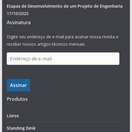
Etapas de Desenvolvimento de um Projeto de Engenharia
17/10/2025
Assinatura
Digite seu endereço de e-mail para assinar nossa revista e
receber nossos artigos técnicos mensais.
E
n
d
e
Assinar
r
e
Produtos
ç
o
d
Livros
e
Standing Desk
e