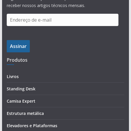
receber nossos artigos técnicos mensais.
E
n
d
e
Assinar
r
e
Produtos
ç
o
d
Livros
e
Standing Desk
e
-
Camisa Expert
m
a
Estrutura metálica
i
Elevadores e Plataformas
l