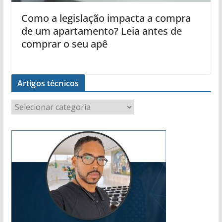
Como a legislação impacta a compra
de um apartamento? Leia antes de
comprar o seu apê
Artigos técnicos
A
r
t
i
g
o
s
t
é
c