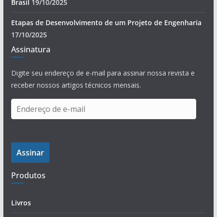
Brasil
19/10/2025
Etapas de Desenvolvimento de um Projeto de Engenharia
17/10/2025
Assinatura
Digite seu endereço de e-mail para assinar nossa revista e
receber nossos artigos técnicos mensais.
E
n
d
e
Assinar
r
e
Produtos
ç
o
d
Livros
e