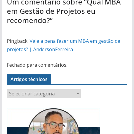
Um comentário sobre “
Qual MBA
em Gestão de Projetos eu
recomendo?
”
Pingback:
Vale a pena fazer um MBA em gestão de
projetos? | AndersonFerreira
Fechado para comentários.
Artigos técnicos
A
r
t
i
g
o