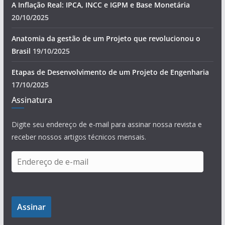
A Inflação Real: IPCA, INCC e IGPM e Base Monetária
20/10/2025
Anatomia da gestão de um Projeto que revolucionou o
Brasil
19/10/2025
Etapas de Desenvolvimento de um Projeto de Engenharia
17/10/2025
Assinatura
Digite seu endereço de e-mail para assinar nossa revista e
receber nossos artigos técnicos mensais.
E
n
d
e
Assinar
r
e