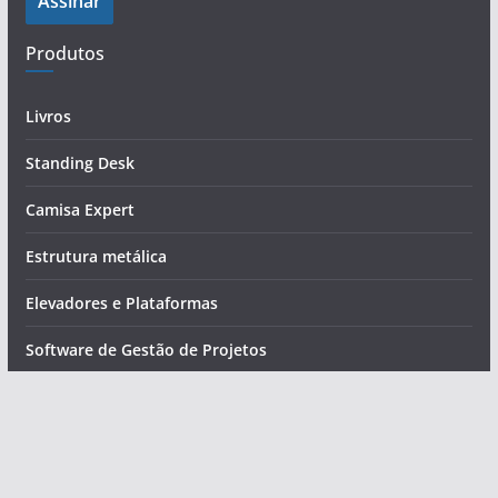
Assinar
r
e
Produtos
ç
o
d
Livros
e
Standing Desk
e
-
Camisa Expert
m
a
Estrutura metálica
i
Elevadores e Plataformas
l
Software de Gestão de Projetos
Serviços
Cursos
Programa de mentoria de alta performance profissional