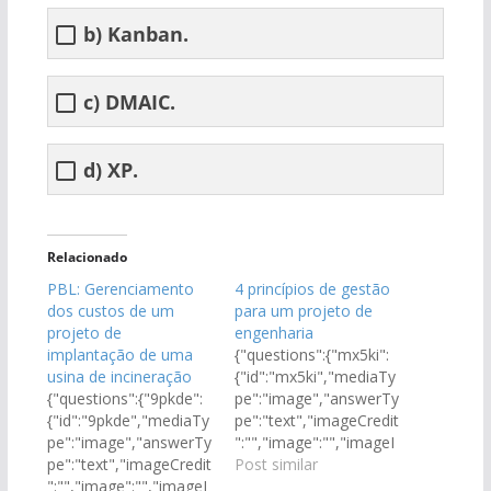
b) Kanban.
c) DMAIC.
d) XP.
Relacionado
PBL: Gerenciamento
4 princípios de gestão
dos custos de um
para um projeto de
projeto de
engenharia
implantação de uma
{"questions":{"mx5ki":
usina de incineração
{"id":"mx5ki","mediaTy
{"questions":{"9pkde":
pe":"image","answerTy
{"id":"9pkde","mediaTy
pe":"text","imageCredit
pe":"image","answerTy
":"","image":"","imageI
pe":"text","imageCredit
d":"","video":"","image
Post similar
":"","image":"","imageI
Placeholder":"","image