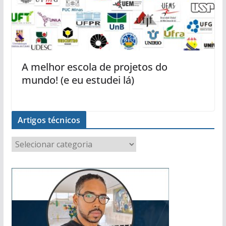
A melhor escola de projetos do
mundo! (e eu estudei lá)
Artigos técnicos
A
r
t
i
g
o
s