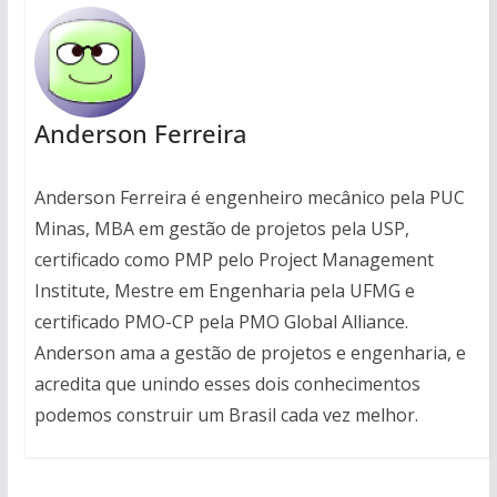
uma obra"},"kpcm7":
esse projeto, que…
pessoas.","isCorrect":"
{"id":"kpcm7","image":"
1"},"w7qf6":
","imageId":"","title":"b)
{"id":"w7qf6","image":"
\tBDI \u00e9 um
","imageId":"","title":"C
\u00edndice que
) Priorizar as normas
determina o
ambientais acima da
Anderson Ferreira
pre\u00e7o de uma
economia de
obra a partir da
custos."},"4xhfp":
tributa\u00e7\u00e3o"
{"id":"4xhfp","image":""
Anderson Ferreira é engenheiro mecânico pela PUC
},"gx98m":
,"imageId":"","title":"D)
{"id":"gx98m","image":
Minas, MBA em gestão de projetos pela USP,
Priorizar a
"","imageId":"","title":"c
seguran\u00e7a…
certificado como PMP pelo Project Management
)\tBDI \u00e9 um
Institute, Mestre em Engenharia pela UFMG e
\u00edndice que
permite determinar o
certificado PMO-CP pela PMO Global Alliance.
pre\u00e7o de um
Anderson ama a gestão de projetos e engenharia, e
fornecimento a partir
dos gastos indiretos
acredita que unindo esses dois conhecimentos
e…
podemos construir um Brasil cada vez melhor.