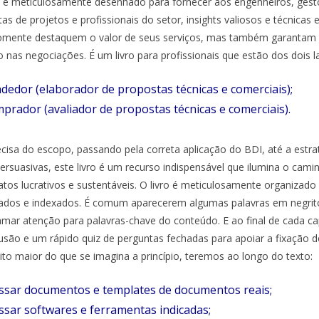
ro é meticulosamente desenhado para fornecer aos engenheiros, gest
as de projetos e profissionais do setor, insights valiosos e técnicas 
omente destaquem o valor de seus serviços, mas também garantam a
o nas negociações. É um livro para profissionais que estão dos dois l
dedor (elaborador de propostas técnicas e comerciais);
prador (avaliador de propostas técnicas e comerciais).
cisa do escopo, passando pela correta aplicação do BDI, até a estrat
ersuasivas, este livro é um recurso indispensável que ilumina o cami
os lucrativos e sustentáveis. O livro é meticulosamente organizado e
rados e indexados. É comum aparecerem algumas palavras em
negrit
amar atenção para
palavras-chave
do conteúdo. E ao final de cada c
lusão e um rápido quiz de perguntas fechadas para apoiar a fixação 
uito maior do que se imagina a princípio, teremos ao longo do texto:
essar documentos e templates de documentos reais;
ssar softwares e ferramentas indicadas;