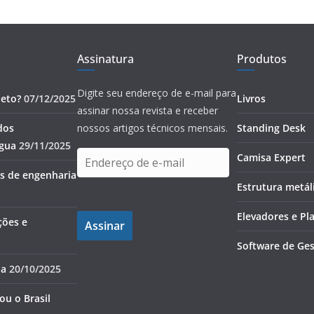
Assinatura
Produtos
Digite seu endereço de e-mail para
jeto?
07/12/2025
Livros
assinar nossa revista e receber
dos
nossos artigos técnicos mensais.
Standing Desk
água
29/11/2025
E
Camisa Expert
n
as de engenharia
Estrutura metál
d
e
Elevadores e Pl
ções e
Assinar
r
e
Software de Ges
ç
ia
20/10/2025
o
d
u o Brasil
e