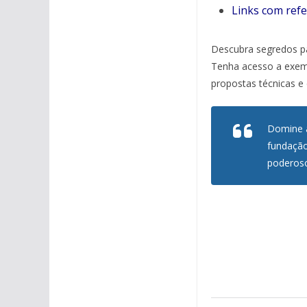
Links com refe
Descubra segredos pa
Tenha acesso a exemp
propostas técnicas e 
Domine a
fundação
poderoso