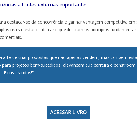
rências a fontes externas importantes.
ra destacar-se da concorrência e ganhar vantagem competitiva em 
los reais e estudos de caso que ilustram os princípios fundamentai
comerciais.
 arte de criar propostas que não apenas vendem, mas também est
 para projetos bem-sucedidos, alavancam sua carreira e constroem
. Bons estudos!”
ACESSAR LIVRO