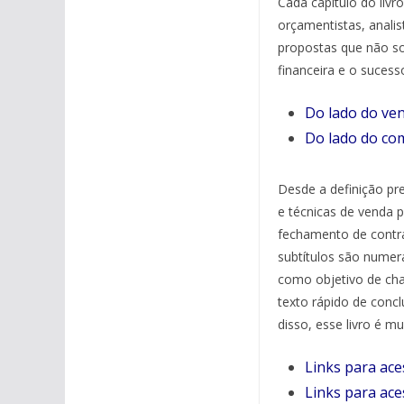
Cada capítulo do liv
orçamentistas, analist
propostas que não s
financeira e o sucess
Do lado do ven
Do lado do com
Desde a definição pre
e técnicas de venda p
fechamento de contrat
subtítulos são nume
como objetivo de ch
texto rápido de conc
disso, esse livro é m
Links para ac
Links para ace