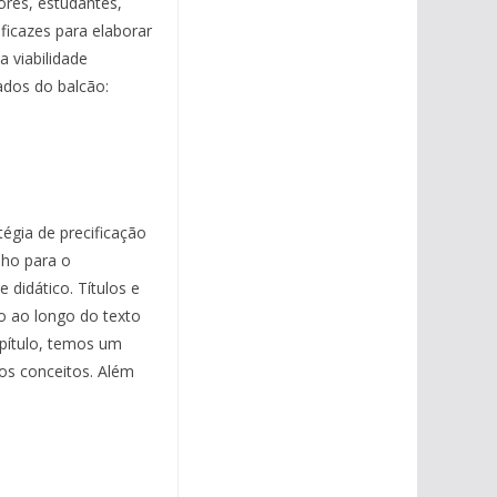
ores, estudantes,
eficazes para elaborar
 viabilidade
ados do balcão:
égia de precificação
nho para o
 didático. Títulos e
o
ao longo do texto
apítulo, temos um
dos conceitos. Além