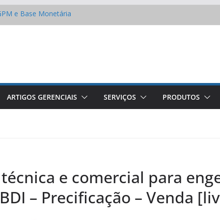
 IGPM e Base Monetária
o custo do seu projeto?
s fatos e os mitos dos
mizar na conta de água
 cultura em empresas de
33 – A Lei de Licitações e
ARTIGOS GERENCIAIS
SERVIÇOS
PRODUTOS
técnica e comercial para eng
BDI – Precificação – Venda [liv