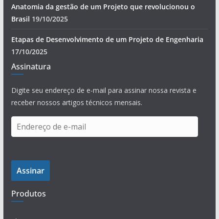
Anatomia da gestão de um Projeto que revolucionou o
Brasil
19/10/2025
Etapas de Desenvolvimento de um Projeto de Engenharia
17/10/2025
Assinatura
Digite seu endereço de e-mail para assinar nossa revista e
receber nossos artigos técnicos mensais.
E
n
d
e
Assinar
r
e
Produtos
ç
o