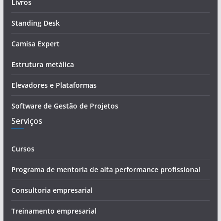
d
Livros
e
Standing Desk
e
-
Camisa Expert
m
a
Estrutura metálica
i
Elevadores e Plataformas
l
Software de Gestão de Projetos
Serviços
Cursos
Programa de mentoria de alta performance profissional
Consultoria empresarial
Treinamento empresarial