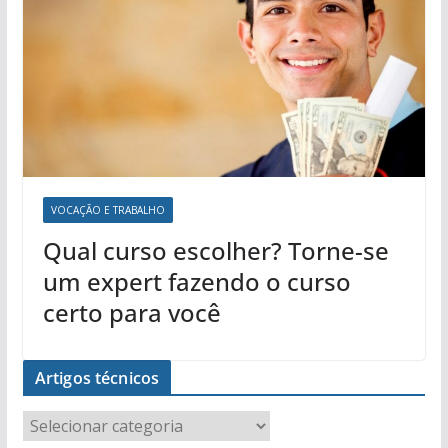
VOCAÇÃO E TRABALHO
Qual curso escolher? Torne-se
um expert fazendo o curso
certo para você
Artigos técnicos
A
r