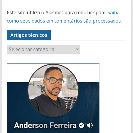
Este site utiliza o Akismet para reduzir spam.
Saiba
como seus dados em comentários são processados
.
Artigos técnicos
A
r
t
i
g
o
s
t
é
c
n
i