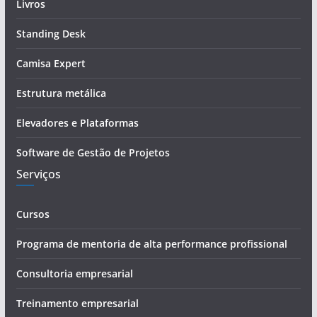
d
Livros
e
Standing Desk
e
-
Camisa Expert
m
a
Estrutura metálica
i
Elevadores e Plataformas
l
Software de Gestão de Projetos
Serviços
Cursos
Programa de mentoria de alta performance profissional
Consultoria empresarial
Treinamento empresarial