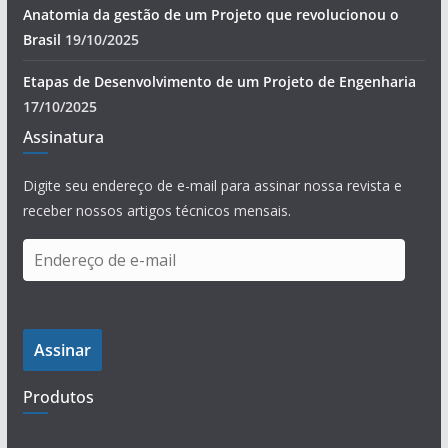
Anatomia da gestão de um Projeto que revolucionou o
Brasil
19/10/2025
Etapas de Desenvolvimento de um Projeto de Engenharia
17/10/2025
Assinatura
Digite seu endereço de e-mail para assinar nossa revista e
receber nossos artigos técnicos mensais.
E
n
d
e
Assinar
r
e
Produtos
ç
o