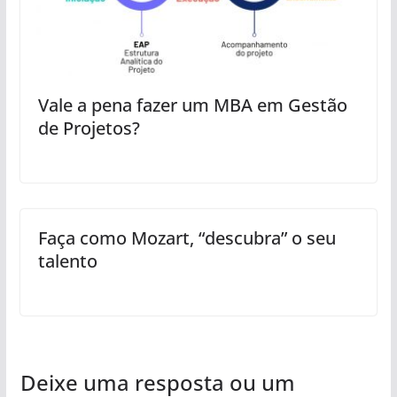
{"id":"xcr0e","image":""
,"imageId":"","title":"Pa
trocinador \u00e9
quem tem autoridade
sobre…
Vale a pena fazer um MBA em Gestão
de Projetos?
Faça como Mozart, “descubra” o seu
talento
Deixe uma resposta ou um