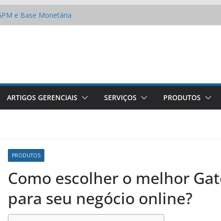
 IGPM e Base Monetária
o custo do seu projeto?
s fatos e os mitos dos
mizar na conta de água
 cultura em empresas de
33 – A Lei de Licitações e
ARTIGOS GERENCIAIS
SERVIÇOS
PRODUTOS
PRODUTOS
Como escolher o melhor Ga
para seu negócio online?