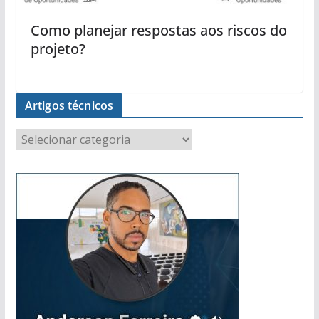
Como planejar respostas aos riscos do
projeto?
Artigos técnicos
A
r
t
i
g
o
s
t
é
c
n