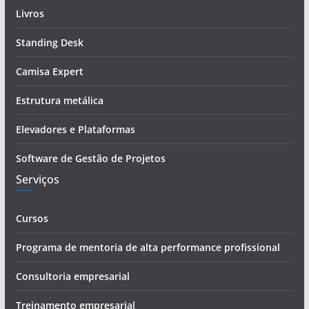
d
Livros
e
Standing Desk
e
-
Camisa Expert
m
a
Estrutura metálica
i
Elevadores e Plataformas
l
Software de Gestão de Projetos
Serviços
Cursos
Programa de mentoria de alta performance profissional
Consultoria empresarial
Treinamento empresarial