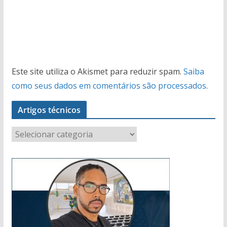
Este site utiliza o Akismet para reduzir spam.
Saiba
como seus dados em comentários são processados
.
Artigos técnicos
A
r
t
i
g
o
s
t