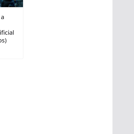
 a
ficial
os)