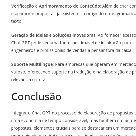
Verificação e Aprimoramento de Conteúdo
: Além de criar co
e aprimorar propostas já existentes, corrigindo erros gramatic
texto.
Geração de Ideias e Soluções Inovadoras
: Ao fornecer acess
Chat GPT pode ser uma fonte inestimável de inspiração para s
engenheiros e profissionais de vendas a pensar fora da caixa.
Suporte Multilíngue
: Para empresas que operam em mercados
valioso, oferecendo suporte na tradução e na elaboração de p
relevância cultural.
Conclusão
Integrar o Chat GPT no processo de elaboração de propostas t
uma economia de tempo considerável, mas também um aument
propostas, elementos cruciais para se destacar em um mercad
oportunidade de otimizar processos, inovar em soluções e, co