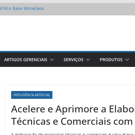
 IGPM e Base Monetária
o custo do seu projeto?
s fatos e os mitos dos
mizar na conta de água
 cultura em empresas de
33 – A Lei de Licitações e
ARTIGOS GERENCIAIS
SERVIÇOS
PRODUTOS
INTELIGÊNCIA ARTIFICIAL
Acelere e Aprimore a Elab
Técnicas e Comerciais com
A elaboração de propostas técnicas e comerciais é uma etapa c