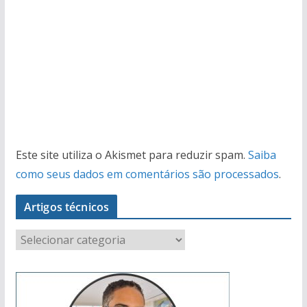
Este site utiliza o Akismet para reduzir spam.
Saiba
como seus dados em comentários são processados
.
Artigos técnicos
A
r
t
i
g