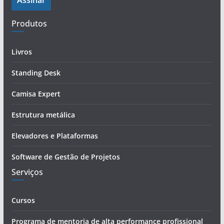
Assinar
r
e
Produtos
ç
o
d
Livros
e
Standing Desk
e
-
Camisa Expert
m
a
Estrutura metálica
i
Elevadores e Plataformas
l
Software de Gestão de Projetos
Serviços
Cursos
Programa de mentoria de alta performance profissional