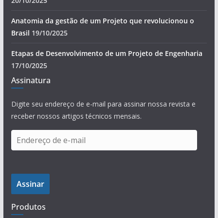
20/10/2025
Anatomia da gestão de um Projeto que revolucionou o
Brasil
19/10/2025
Etapas de Desenvolvimento de um Projeto de Engenharia
17/10/2025
Assinatura
Digite seu endereço de e-mail para assinar nossa revista e
receber nossos artigos técnicos mensais.
E
n
d
e
Assinar
r
e
Produtos
ç