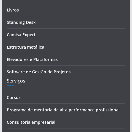
o
d
Livros
e
Standing Desk
e
-
Camisa Expert
m
a
Estrutura metálica
i
Elevadores e Plataformas
l
Software de Gestão de Projetos
Serviços
Cursos
Programa de mentoria de alta performance profissional
Consultoria empresarial