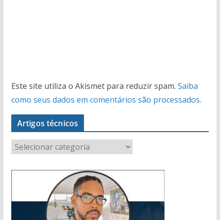
Este site utiliza o Akismet para reduzir spam.
Saiba
como seus dados em comentários são processados
.
Artigos técnicos
A
r
t
i
g
o
s